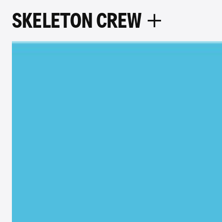
S
K
E
L
E
T
O
N
C
R
E
W