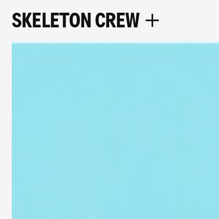
S
K
E
L
E
T
O
N
C
R
E
W